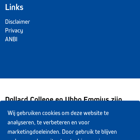
Links
Disclaimer
Privacy
ANBI
Dollard College en Ubbo Emmius zijn
onderdeel van Stichting Scholengroep
Wij gebruiken cookies om deze website te
analyseren, te verbeteren en voor
Trivium.
marketingdoeleinden. Door gebruik te blijven